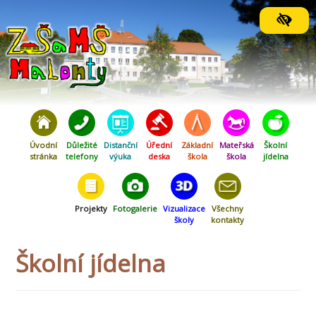
Orientační menu
Úvodní
Důležité
Distanční
Úřední
Základní
Mateřská
Školní
stránka
telefony
výuka
deska
škola
škola
jídelna
Projekty
Fotogalerie
Vizualizace
Všechny
školy
kontakty
Školní jídelna