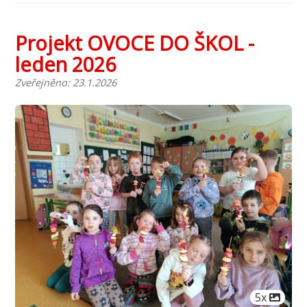
Projekt OVOCE DO ŠKOL -
leden 2026
Zveřejněno: 23.1.2026
Počet obr
5x