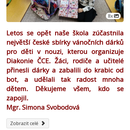
Počet obr
8x
Letos se opět naše škola zúčastnila
největší české sbírky vánočních dárků
pro děti v nouzi, kterou organizuje
Diakonie ČCE. Žáci, rodiče a učitelé
přinesli dárky a zabalili do krabic od
bot, a udělali tak radost mnoha
dětem. Děkujeme všem, kdo se
zapojil.
Mgr. Simona Svobodová
Zobrazit celé