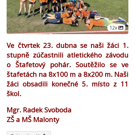
Počet obrá
12x
Ve čtvrtek 23. dubna se naši žáci 1.
stupně zúčastnili atletického závodu
o Štafetový pohár. Soutěžilo se ve
štafetách na 8x100 m a 8x200 m. Naši
žáci obsadili konečné 5. místo z 11
škol.
Mgr. Radek Svoboda
ZŠ a MŠ Malonty