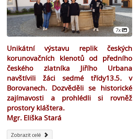
Počet obr
7x
Unikátní výstavu replik českých
korunovačních klenotů od předního
českého zlatníka Jiřího Urbana
navštívili žáci sedmé třídy13.5. v
Borovanech. Dozvěděli se historické
zajímavosti a prohlédli si rovněž
prostory kláštera.
Mgr. Eliška Stará
Zobrazit celé