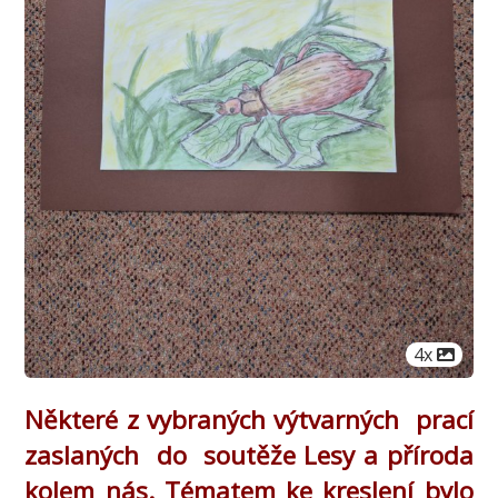
Počet obr
4x
Některé z vybraných výtvarných prací
zaslaných do soutěže Lesy a příroda
kolem nás. Tématem ke kreslení bylo