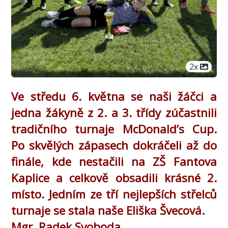
Počet obr
2x
Ve středu 6. května se naši žáčci a
jedna žákyně z 2. a 3. třídy zúčastnili
tradičního turnaje McDonald’s Cup.
Po skvělých zápasech dokráčeli až do
finále, kde nestačili na ZŠ Fantova
Kaplice a celkově obsadili krásné 2.
místo. Jedním ze tří nejlepších střelců
turnaje se stala naše Eliška Švecová.
Mgr. Radek Svoboda