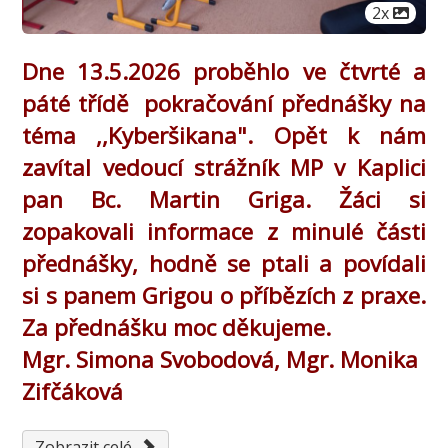
Počet obr
2x
Dne 13.5.2026 proběhlo ve čtvrté a
páté třídě pokračování přednášky na
téma ,,Kyberšikana". Opět k nám
zavítal vedoucí strážník MP v Kaplici
pan Bc. Martin Griga. Žáci si
zopakovali informace z minulé části
přednášky, hodně se ptali a povídali
si s panem Grigou o příbězích z praxe.
Za přednášku moc děkujeme.
Mgr. Simona Svobodová, Mgr. Monika
Zifčáková
Zobrazit celé