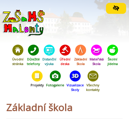
Orientační menu
Úvodní
Důležité
Distanční
Úřední
Základní
Mateřská
Školní
stránka
telefony
výuka
deska
škola
škola
jídelna
Projekty
Fotogalerie
Vizualizace
Všechny
školy
kontakty
Základní škola