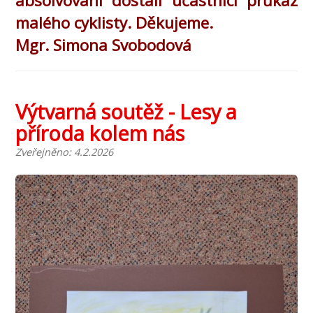
absolvování dostali účastníci průkaz
malého cyklisty. Děkujeme.
Mgr. Simona Svobodová
Výtvarná soutěž - Lesy a
příroda kolem nás
Zveřejněno: 4.2.2026