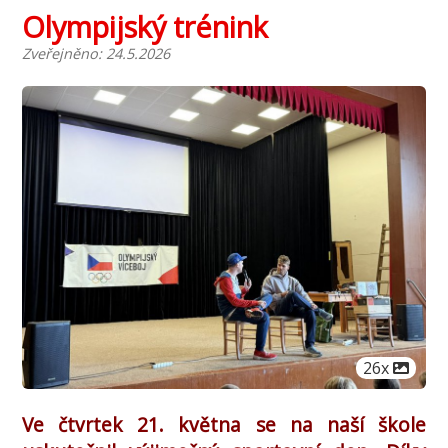
Olympijský trénink
Zveřejněno: 24.5.2026
Počet obrá
26x
Ve čtvrtek 21. května se na naší škole