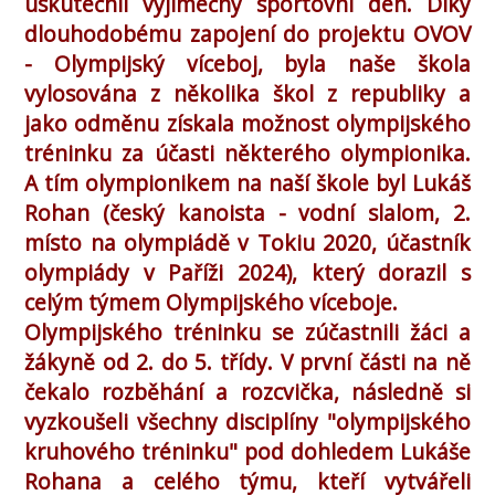
uskutečnil výjimečný sportovní den. Díky
dlouhodobému zapojení do projektu OVOV
- Olympijský víceboj, byla naše škola
vylosována z několika škol z republiky a
jako odměnu získala možnost olympijského
tréninku za účasti některého olympionika.
A tím olympionikem na naší škole byl Lukáš
Rohan (český kanoista - vodní slalom, 2.
místo na olympiádě v Tokiu 2020, účastník
olympiády v Paříži 2024), který dorazil s
celým týmem Olympijského víceboje.
Olympijského tréninku se zúčastnili žáci a
žákyně od 2. do 5. třídy. V první části na ně
čekalo rozběhání a rozcvička, následně si
vyzkoušeli všechny disciplíny "olympijského
kruhového tréninku" pod dohledem Lukáše
Rohana a celého týmu, kteří vytvářeli