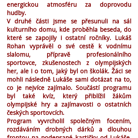
energickou atmosféru za doprovodu
hudby.
V druhé části jsme se přesunuli na sál
kulturního domu, kde proběhla beseda, do
které se zapojily i ostatní ročníky. Lukáš
Rohan vyprávěl o své cestě k vodnímu
slalomu, přípravě profesionálního
sportovce, zkušenostech z olympijských
her, ale i o tom, jaký byl on školák. Žáci se
mohli následně Lukáše sami dotázat na to,
co je nejvíce zajímalo. Součástí programu
byl také kvíz, který přiblížil žákům
olympijské hry a zajímavosti o ostatních
českých sportovcích.
Program vyvrcholil společným focením,
rozdáváním drobných dárků a dlouhou
frontou na podepsané kartičky od Lukáše.