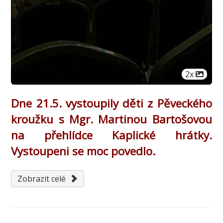
Počet obr
2x
Dne 21.5. vystoupily děti z Pěveckého
kroužku s Mgr. Martinou Bartošovou
na přehlídce Kaplické hrátky.
Vystoupeni se moc povedlo.
Zobrazit celé