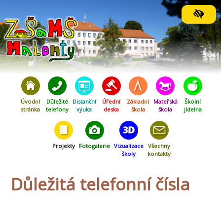
Orientační menu
Úvodní
Důležité
Distanční
Úřední
Základní
Mateřská
Školní
stránka
telefony
výuka
deska
škola
škola
jídelna
Projekty
Fotogalerie
Vizualizace
Všechny
školy
kontakty
Důležitá telefonní čísla