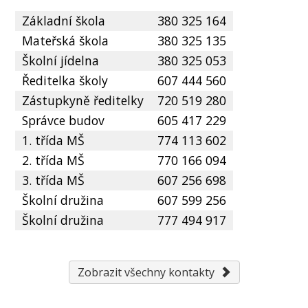
Základní škola
380 325 164
Mateřská škola
380 325 135
Školní jídelna
380 325 053
Ředitelka školy
607 444 560
Zástupkyně ředitelky
720 519 280
Správce budov
605 417 229
1. třída MŠ
774 113 602
2. třída MŠ
770 166 094
3. třída MŠ
607 256 698
Školní družina
607 599 256
Školní družina
777 494 917
Zobrazit všechny kontakty