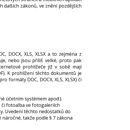
 dalších zákonů, ve znění pozdějších
OC, DOCX, XLS, XLSX a to zejména z
, nebo jsou příliš velké, proto pak
ternetové prohlížeče již v sobě mají
DF).
K prohlížení těchto dokumentů je
pro formáty
DOC, DOCX, XLS, XLSX) či
ané účetním systémem apod.).
či fotoalba ve fotogaleriích
ky. Uvedení těchto nedostatků do
ě náročné, takže podle § 7 zákona