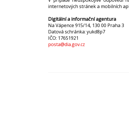
V případě neuspokojivé odpovědi na
internetových stránek a mobilních ap
Digitální a informační agentura
Na Vápence 915/14, 130 00 Praha 3
Datová schránka: yukd8p7
IČO: 17651921
posta@dia.gov.cz
Mapa stránek
Prohlášení o p