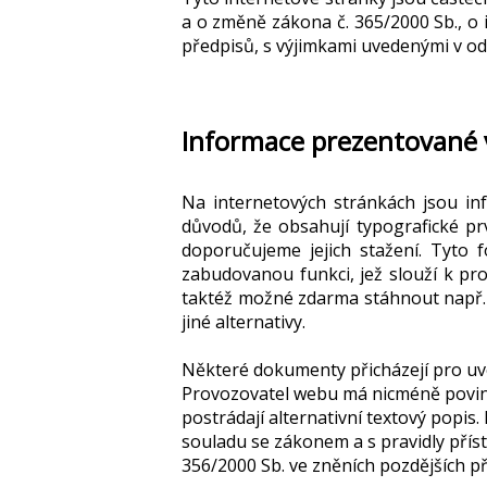
a o změně zákona č. 365/2000 Sb., o
předpisů, s výjimkami uvedenými v ods
Informace prezentované 
Na internetových stránkách jsou i
důvodů, že obsahují typografické p
doporučujeme jejich stažení. Tyto 
zabudovanou funkci, jež slouží k p
taktéž možné zdarma stáhnout např
jiné alternativy
.
Některé dokumenty přicházejí pro uve
Provozovatel webu má nicméně povinnos
postrádají alternativní textový popi
souladu se zákonem a s pravidly přís
356/2000 Sb. ve zněních pozdějších 