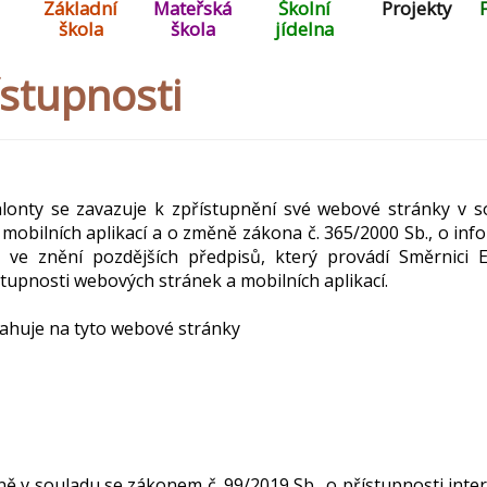
Základní
Mateřská
Školní
Projekty
škola
škola
jídelna
ístupnosti
lonty se zavazuje k zpřístupnění své webové stránky v s
 mobilních aplikací a o změně zákona č. 365/2000 Sb., o in
 ve znění pozdějších předpisů, který provádí Směrnici
stupnosti webových stránek a mobilních aplikací.
tahuje na tyto webové stránky
ě v souladu se zákonem č. 99/2019 Sb., o přístupnosti inter