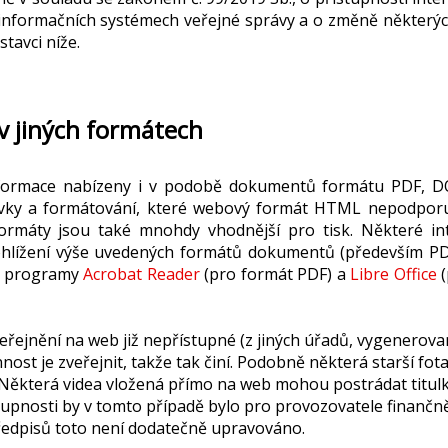
 informačních systémech veřejné správy a o změně některých
tavci níže.
v jiných formátech
nformace nabízeny i v podobě dokumentů formátu
PDF,
D
rvky a formátování, které webový formát HTML nepodporuje
formáty jsou také mnohdy vhodnější pro tisk.
Některé in
rohlížení výše uvedených formátů dokumentů (především P
. programy
Acrobat Reader
(pro formát PDF) a
Libre Office
(
řejnění na web již nepřístupné (z jiných úřadů, vygenerov
t je zveřejnit, takže tak činí. Podobně některá starší fota 
s. Některá videa vložená přímo na web mohou postrádat titul
tupnosti by v tomto případě bylo pro provozovatele finančn
předpisů toto není dodatečně upravováno.