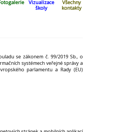
Fotogalerie
Vizualizace
Všechny
školy
kontakty
ouladu se zákonem č. 99/2019 Sb., o
formačních systémech veřejné správy a
 Evropského parlamentu a Rady (EU)
netových stránek a mobilních aplikací