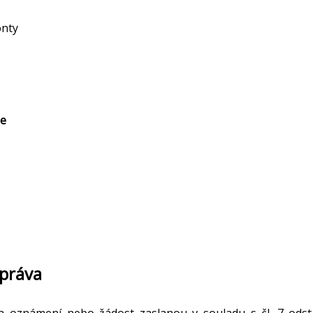
onty
le
 práva