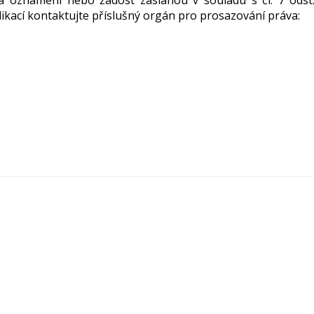
 oznámení nebo žádost zaslanou v souladu s čl. 7 odst.
likací kontaktujte příslušný orgán pro prosazování práva:
Úvodní stránka
řístupnosti
GDPR-zásady pro zpracování osobních údaj