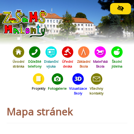
Orientační menu
Úvodní
Důležité
Distanční
Úřední
Základní
Mateřská
Školní
stránka
telefony
výuka
deska
škola
škola
jídelna
Projekty
Fotogalerie
Vizualizace
Všechny
školy
kontakty
Mapa stránek