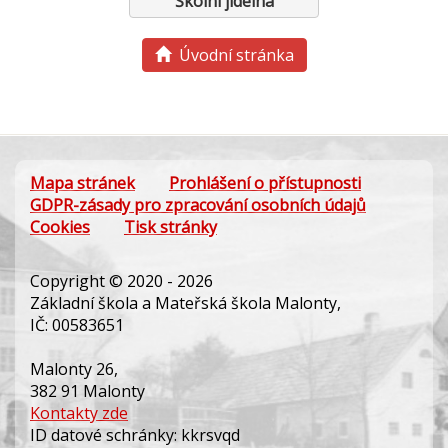
Školní jídelna
Úvodní stránka
Mapa stránek
Prohlášení o přístupnosti
GDPR-zásady pro zpracování osobních údajů
Cookies
Tisk stránky
Copyright © 2020 - 2026
Základní škola a Mateřská škola Malonty,
IČ: 00583651
Malonty 26,
382 91 Malonty
Kontakty zde
ID datové schránky: kkrsvqd