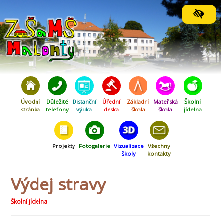
Orientační menu
Úvodní
Důležité
Distanční
Úřední
Základní
Mateřská
Školní
stránka
telefony
výuka
deska
škola
škola
jídelna
Projekty
Fotogalerie
Vizualizace
Všechny
školy
kontakty
Výdej stravy
Školní jídelna