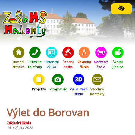
Orientační menu
Úvodní
Důležité
Distanční
Úřední
Základní
Mateřská
Školní
stránka
telefony
výuka
deska
škola
škola
jídelna
Projekty
Fotogalerie
Vizualizace
Všechny
školy
kontakty
Výlet do Borovan
Základní škola
15. května 2026