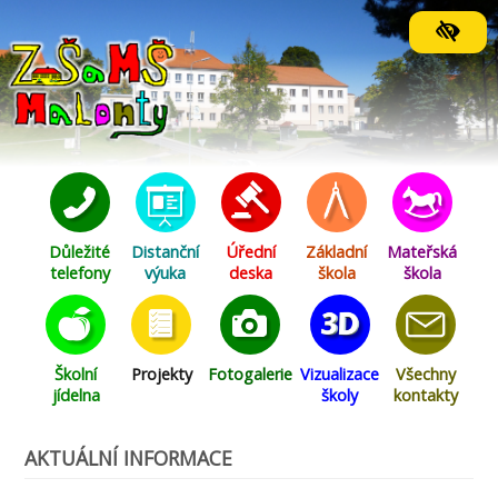
Orientační menu
Důležité
Distanční
Úřední
Základní
Mateřská
telefony
výuka
deska
škola
škola
Školní
Projekty
Fotogalerie
Vizualizace
Všechny
jídelna
školy
kontakty
AKTUÁLNÍ INFORMACE