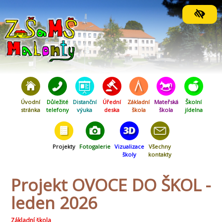
Orientační menu
Úvodní
Důležité
Distanční
Úřední
Základní
Mateřská
Školní
stránka
telefony
výuka
deska
škola
škola
jídelna
Projekty
Fotogalerie
Vizualizace
Všechny
školy
kontakty
Projekt OVOCE DO ŠKOL -
leden 2026
Základní škola