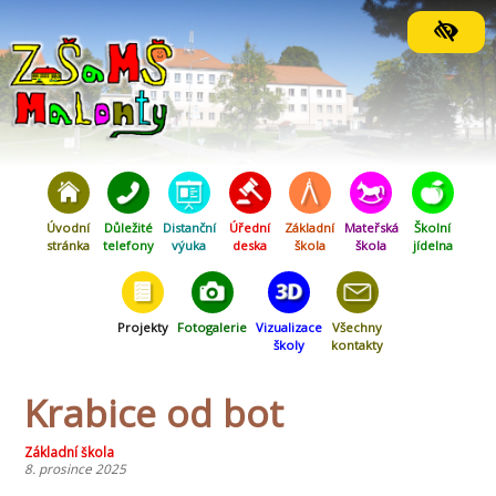
Orientační menu
Úvodní
Důležité
Distanční
Úřední
Základní
Mateřská
Školní
stránka
telefony
výuka
deska
škola
škola
jídelna
Projekty
Fotogalerie
Vizualizace
Všechny
školy
kontakty
Krabice od bot
Základní škola
8. prosince 2025