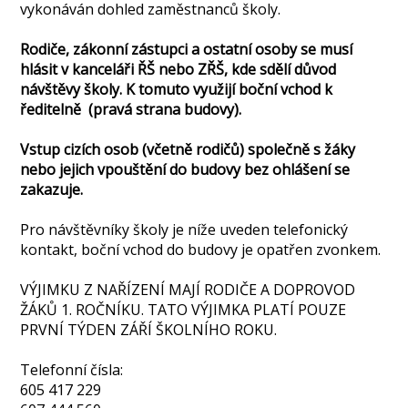
vykonáván dohled zaměstnanců školy.
Rodiče, zákonní zástupci a ostatní osoby se musí
hlásit v kanceláři ŘŠ nebo ZŘŠ, kde sdělí důvod
návštěvy školy. K tomuto využijí boční vchod k
ředitelně (pravá strana budovy).
Vstup cizích osob (včetně rodičů) společně s žáky
nebo jejich vpouštění do budovy bez ohlášení se
zakazuje.
Pro návštěvníky školy je níže uveden telefonický
kontakt, boční vchod do budovy je opatřen zvonkem.
VÝJIMKU Z NAŘÍZENÍ MAJÍ RODIČE A DOPROVOD
ŽÁKŮ 1. ROČNÍKU. TATO VÝJIMKA PLATÍ POUZE
PRVNÍ TÝDEN ZÁŘÍ ŠKOLNÍHO ROKU.
Telefonní čísla:
605 417 229