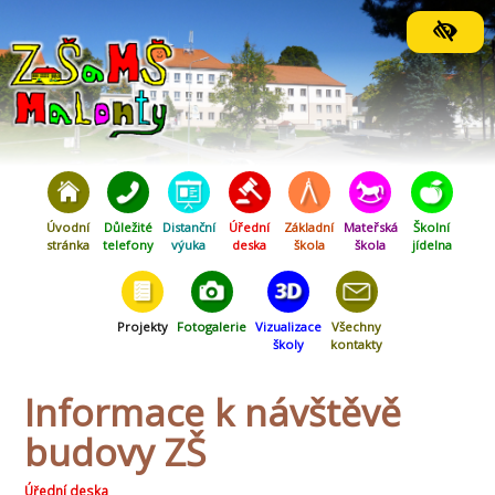
Orientační menu
Úvodní
Důležité
Distanční
Úřední
Základní
Mateřská
Školní
stránka
telefony
výuka
deska
škola
škola
jídelna
Projekty
Fotogalerie
Vizualizace
Všechny
školy
kontakty
Informace k návštěvě
budovy ZŠ
Úřední deska