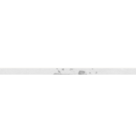
Mapa stránek
Prohlášení o p
Copyright © 2020 - 2026
Základ
Malonty 26,
382 91 Malonty
Kontakty zde
ID datové schránky: kkrsvqd