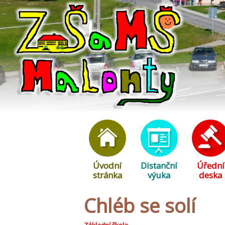
Úvodní
Distanční
Úřední
stránka
výuka
deska
Chléb se solí