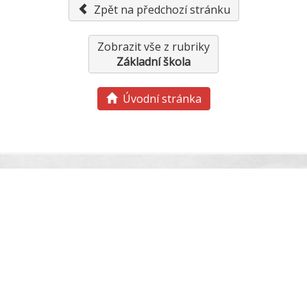
Zpět na předchozí stránku
Zobrazit vše z rubriky
Základní škola
Úvodní stránka
řístupnosti
GDPR-zásady pro zpracování osobních údaj
ní škola a Mateřská škola Malonty, IČ: 00583651